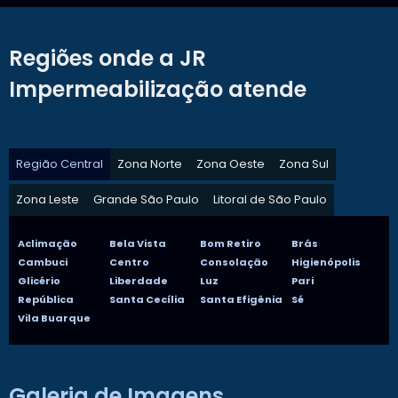
Regiões onde a JR
Impermeabilização atende
Região Central
Zona Norte
Zona Oeste
Zona Sul
Zona Leste
Grande São Paulo
Litoral de São Paulo
Aclimação
Bela Vista
Bom Retiro
Brás
Cambuci
Centro
Consolação
Higienópolis
Glicério
Liberdade
Luz
Pari
República
Santa Cecília
Santa Efigênia
Sé
Vila Buarque
Galeria de Imagens