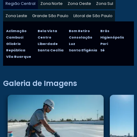
Região Central
Zona Norte
Zona Oeste
Zona Sul
Zona Leste
Grande São Paulo
Litoral de São Paulo
Aclimação
Bela Vista
Bom Retiro
Brás
Cambuci
Centro
Consolação
Higienópolis
Glicério
Liberdade
Luz
Pari
República
Santa Cecília
Santa Efigênia
Sé
Vila Buarque
Galeria de Imagens