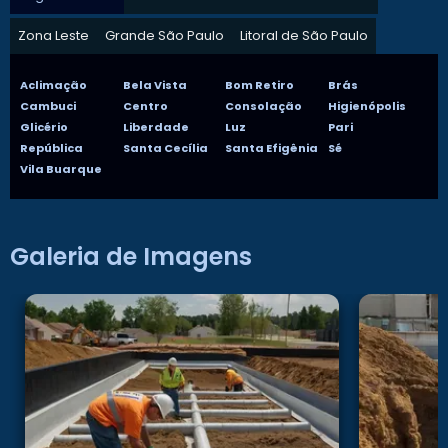
Zona Leste
Grande São Paulo
Litoral de São Paulo
Aclimação
Bela Vista
Bom Retiro
Brás
Cambuci
Centro
Consolação
Higienópolis
Glicério
Liberdade
Luz
Pari
República
Santa Cecília
Santa Efigênia
Sé
Vila Buarque
Galeria de Imagens