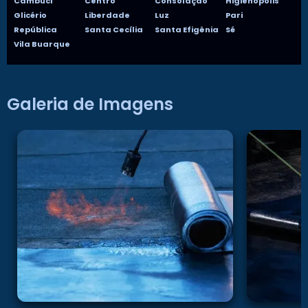
Cambuci
Centro
Consolação
Higienópolis
Glicério
Liberdade
Luz
Pari
República
Santa Cecília
Santa Efigênia
Sé
Vila Buarque
Galeria de Imagens