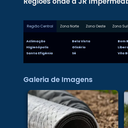
Regiões onde a JR Impermeab
Região Central
Zona Norte
Zona Oeste
Zona Sul
Aclimação
Bela Vista
Bom R
Higienópolis
Glicério
Libe
Santa Efigênia
Sé
Vila 
Galeria de Imagens