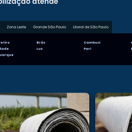
ilização atende
Zona Leste
Grande São Paulo
Litoral de São Paulo
etiro
Brás
Cambuci
rdade
Luz
Pari
Buarque