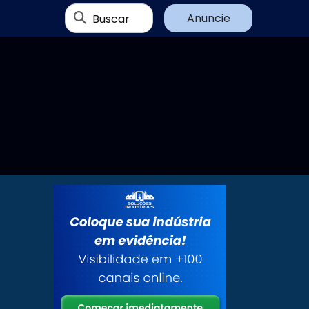
Buscar
Anuncie
s
u
.
s