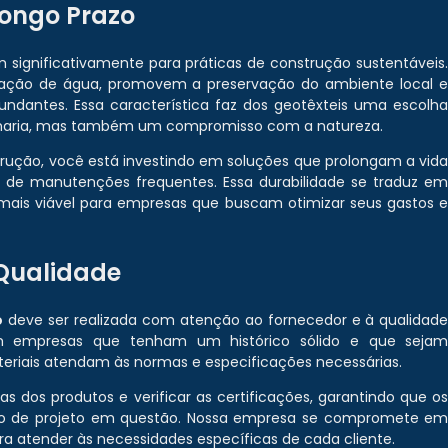
Longo Prazo
 significativamente para práticas de construção sustentáveis
tração de água, promovem a preservação do ambiente local 
ndantes. Essa característica faz dos geotêxteis uma escolh
enharia, mas também um compromisso com a natureza.
strução, você está investindo em soluções que prolongam a vid
e de manutenções frequentes. Essa durabilidade se traduz e
mais viável para empresas que buscam otimizar seus gastos 
 Qualidade
o
deve ser realizada com atenção ao fornecedor e à qualidad
com empresas que tenham um histórico sólido e que seja
riais atendam às normas e especificações necessárias.
as dos produtos e verificar as certificações, garantindo que o
ipo de projeto em questão. Nossa empresa se compromete e
ra atender às necessidades específicas de cada cliente.