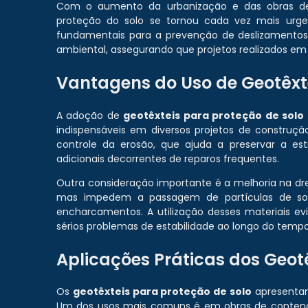
Com o aumento da urbanização e das obras de i
proteção do solo se tornou cada vez mais urg
fundamentais para a prevenção de deslizamentos
ambiental, assegurando que projetos realizados em 
Vantagens do Uso de Geotêxte
A adoção de
geotêxteis para proteção de solo
indispensáveis em diversos projetos de construçã
controle da erosão, que ajuda a preservar a est
adicionais decorrentes de reparos frequentes.
Outra consideração importante é a melhoria na d
mas impedem a passagem de partículas de solo
encharcamentos. A utilização desses materiais ev
sérios problemas de estabilidade ao longo do tempo
Aplicações Práticas dos Geot
Os
geotêxteis para proteção de solo
apresentam
Um dos usos mais comuns é em obras de contenç