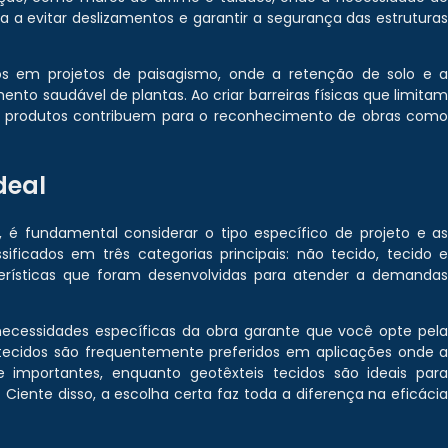
da a evitar deslizamentos e garantir a segurança das estrutura
os em projetos de paisagismo, onde a retenção de solo e 
nto saudável de plantas. Ao criar barreiras físicas que limita
es produtos contribuem para o reconhecimento de obras com
deal
, é fundamental considerar o tipo específico de projeto e a
ificados em três categorias principais: não tecido, tecido 
erísticas que foram desenvolvidas para atender a demanda
necessidades específicas da obra garante que você opte pel
 tecidos são frequentemente preferidos em aplicações onde 
importantes, enquanto geotêxteis tecidos são ideais par
Ciente disso, a escolha certa faz toda a diferença na eficáci