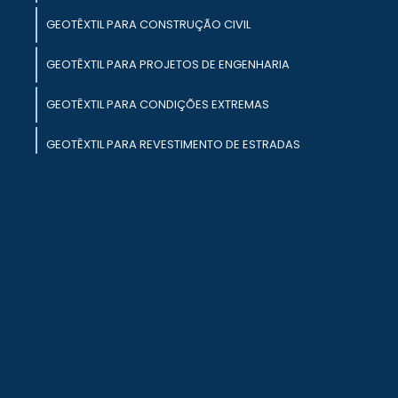
s
GEOTÊXTIL PARA CONSTRUÇÃO CIVIL
GEOTÊXTIL PARA PROJETOS DE ENGENHARIA
a
m
o
GEOTÊXTIL PARA CONDIÇÕES EXTREMAS
GEOTÊXTIL PARA REVESTIMENTO DE ESTRADAS
MANTA ASFÁLTICA PARA PROTEÇÃO DE
SUPERFÍCIES
s
e
GEOTÊXTIL PARA OBRAS DE INFRAESTRUTURA
s
a
a
a
a