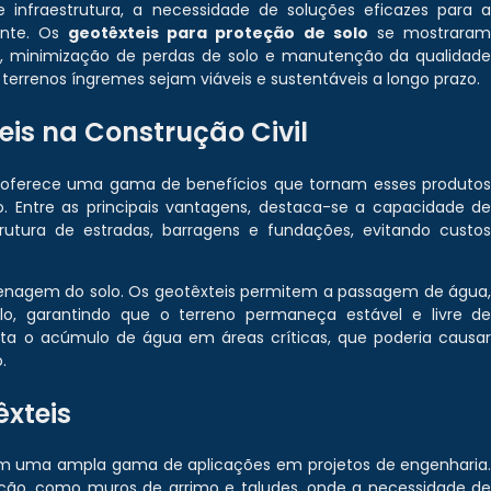
nfraestrutura, a necessidade de soluções eficazes para 
ente. Os
geotêxteis para proteção de solo
se mostrara
, minimização de perdas de solo e manutenção da qualidad
terrenos íngremes sejam viáveis e sustentáveis a longo prazo.
is na Construção Civil
oferece uma gama de benefícios que tornam esses produto
o. Entre as principais vantagens, destaca-se a capacidade d
rutura de estradas, barragens e fundações, evitando custo
renagem do solo. Os geotêxteis permitem a passagem de água
, garantindo que o terreno permaneça estável e livre d
ita o acúmulo de água em áreas críticas, que poderia causa
.
êxteis
 uma ampla gama de aplicações em projetos de engenharia
ão, como muros de arrimo e taludes, onde a necessidade d