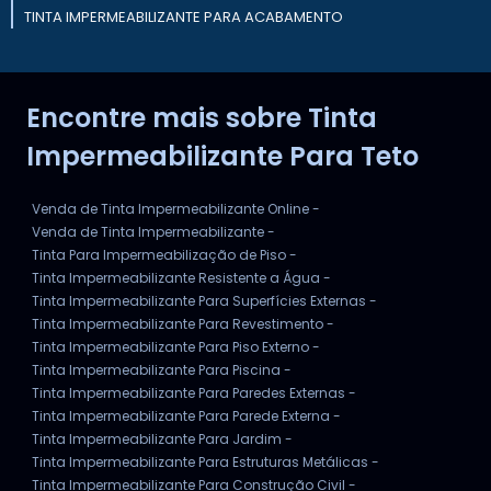
TINTA IMPERMEABILIZANTE PARA ACABAMENTO
TINTA IMPERMEABILIZANTE PARA VEDAÇÃO
Encontre mais sobre Tinta
TINTA IMPERMEABILIZANTE PARA BALCÃO
Impermeabilizante Para Teto
Venda de Tinta Impermeabilizante Online -
Venda de Tinta Impermeabilizante -
Tinta Para Impermeabilização de Piso -
Tinta Impermeabilizante Resistente a Água -
Tinta Impermeabilizante Para Superfícies Externas -
Tinta Impermeabilizante Para Revestimento -
Tinta Impermeabilizante Para Piso Externo -
Tinta Impermeabilizante Para Piscina -
Tinta Impermeabilizante Para Paredes Externas -
Tinta Impermeabilizante Para Parede Externa -
Tinta Impermeabilizante Para Jardim -
Tinta Impermeabilizante Para Estruturas Metálicas -
Tinta Impermeabilizante Para Construção Civil -