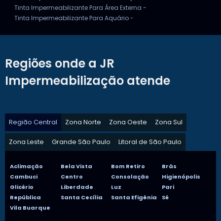
Tinta Impermeabilizante Para Área Externa -
Tinta Impermeabilizante Para Aquário -
Regiões onde a JR
Impermeabilização atende
Região Central
Zona Norte
Zona Oeste
Zona Sul
Zona Leste
Grande São Paulo
Litoral de São Paulo
Aclimação
Bela Vista
Bom Retiro
Brás
Cambuci
Centro
Consolação
Higienópolis
Glicério
Liberdade
Luz
Pari
República
Santa Cecília
Santa Efigênia
Sé
Vila Buarque