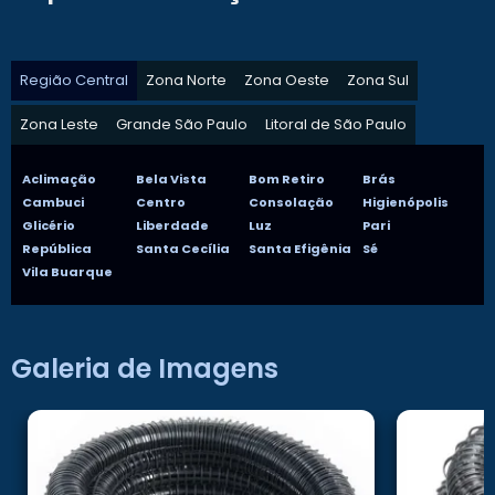
Região Central
Zona Norte
Zona Oeste
Zona Sul
Zona Leste
Grande São Paulo
Litoral de São Paulo
Aclimação
Bela Vista
Bom Retiro
Brás
Cambuci
Centro
Consolação
Higienópolis
Glicério
Liberdade
Luz
Pari
República
Santa Cecília
Santa Efigênia
Sé
Vila Buarque
Galeria de Imagens