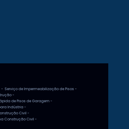
a
o
r
.
s
 -
Serviço de Impermeabilização de Pisos -
trução -
ápida de Pisos de Garagem -
ara Indústria -
nstrução Civil -
a Construção Civil -