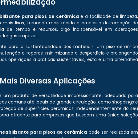
ermeabilização
ilizante para pisos de cerâmica
é a facilidade de limpeza
m mais lisas, tornando mais rápido o processo de remoção d
ia de tempo e recursos, algo indispensável em operaçõe
r longas limpezas.
nte para a sustentabilidade dos materiais. Um piso cerâmic
utenção e reparos, minimizando o desperdício e prolongand
uas operações a práticas sustentáveis, esta é uma alternativ
 Mais Diversas Aplicações
 um produto de versatilidade impressionante, adequado par
áreas comuns até locais de grande circulação, como shoppings 
proteção de superfícies cerâmicas, independentemente do se
 torna atraente para empresas que buscam uma única soluçã
eabilizante para pisos de cerâmica
pode ser realizada e