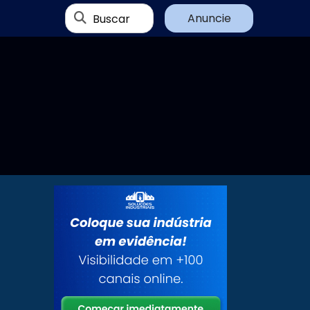
Buscar
Anuncie
O
,
s
r