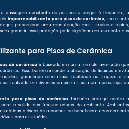
 a passagem constante de pessoas e cargas é frequente, 
pelo
impermeabilizante para pisos de cerâmica
, seu client
oteger, proporciona uma manutenção mais simples e rápida
 sem garantir essa proteção pode significar um aumento no
izante para Pisos de Cerâmica
isos de cerâmica
é baseado em uma fórmula avançada qu
cerâmica. Essa barreira impede a absorção de líquidos e evit
material, garantindo uma maior facilidade na limpeza e n
 ser realizada em diversos ambientes, seja em casas, lojas o
ante para pisos de cerâmica
também protege contra 
s para a saúde dos frequentadores do ambiente. Ambiente
 climáticas e riscos de manchas, se beneficiam enormement
dáveis para os usuários.