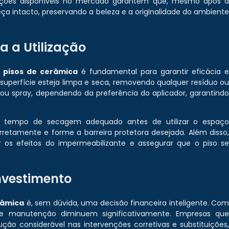
 opções disponíveis no mercado garantem que, mesmo após 
ça intacto, preservando a beleza e a originalidade do ambient
a a Utilização
 pisos de cerâmica
é fundamental para garantir eficácia 
a superfície esteja limpa e seca, removendo qualquer resíduo o
lo ou spray, dependendo da preferência do aplicador, garantind
m tempo de secagem adequado antes de utilizar o espaç
rretamente e forme a barreira protetora desejada. Além disso
 os efeitos do impermeabilizante e assegurar que o piso s
nvestimento
râmica
é, sem dúvida, uma decisão financeira inteligente. Co
e manutenção diminuem significativamente. Empresas qu
o considerável nas intervenções corretivas e substituições