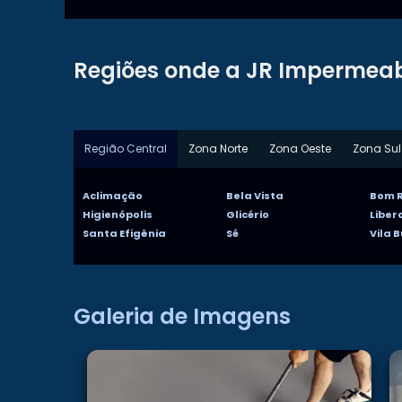
Regiões onde a JR Impermeab
Região Central
Zona Norte
Zona Oeste
Zona Sul
Aclimação
Bela Vista
Bom R
Higienópolis
Glicério
Libe
Santa Efigênia
Sé
Vila 
Galeria de Imagens