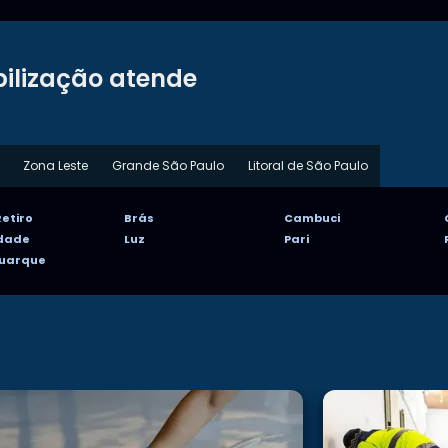
ilização atende
Zona Leste
Grande São Paulo
Litoral de São Paulo
etiro
Brás
Cambuci
rdade
Luz
Pari
Buarque