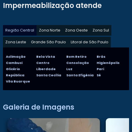
Impermeabilização atende
Região Central
Zona Norte
Zona Oeste
Zona Sul
Zona Leste
Grande São Paulo
Litoral de São Paulo
Aclimação
Bela Vista
Bom Retiro
Brás
Cambuci
Centro
Consolação
Higienópolis
Glicério
Liberdade
Luz
Pari
República
Santa Cecília
Santa Efigênia
Sé
Vila Buarque
Galeria de Imagens