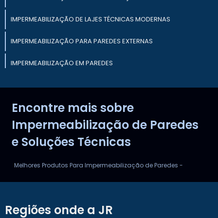
IMPERMEABILIZAÇÃO DE LAJES TÉCNICAS MODERNAS
IMPERMEABILIZAÇÃO PARA PAREDES EXTERNAS
IMPERMEABILIZAÇÃO EM PAREDES
IMPERMEABILIZAÇÃO DE LAJES EM MINAS GERAIS
Encontre mais sobre
IMPERMEABILIZAÇÃO DE LAJES PARA NOVAS CONSTRUÇÕES
Impermeabilização de Paredes
e Soluções Técnicas
Melhores Produtos Para Impermeabilização de Paredes -
Regiões onde a JR