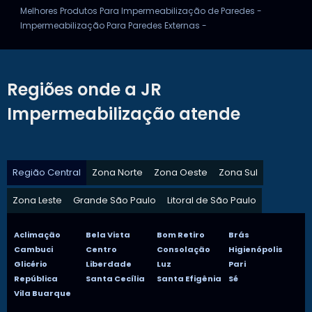
Melhores Produtos Para Impermeabilização de Paredes -
Impermeabilização Para Paredes Externas -
Regiões onde a JR
Impermeabilização atende
Região Central
Zona Norte
Zona Oeste
Zona Sul
Zona Leste
Grande São Paulo
Litoral de São Paulo
Aclimação
Bela Vista
Bom Retiro
Brás
Cambuci
Centro
Consolação
Higienópolis
Glicério
Liberdade
Luz
Pari
República
Santa Cecília
Santa Efigênia
Sé
Vila Buarque