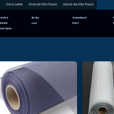
Zona Leste
Grande São Paulo
Litoral de São Paulo
etiro
Brás
Cambuci
rdade
Luz
Pari
Buarque