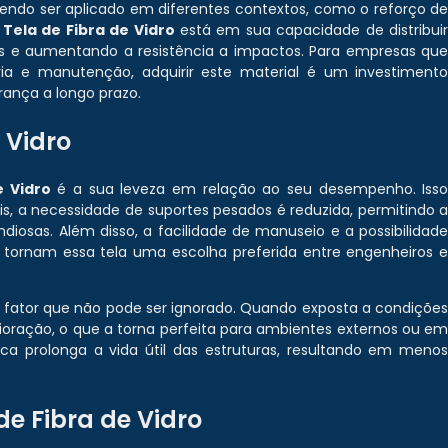
odendo ser aplicado em diferentes contextos, como o reforço d
a
Tela de Fibra de Vidro
está em sua capacidade de distribui
ras e aumentando a resistência a impactos. Para empresas qu
ria e manutenção, adquirir este material é um investiment
ança a longo prazo.
 Vidro
e Vidro
é a sua leveza em relação ao seu desempenho. Iss
ais, a necessidade de suportes pesados é reduzida, permitindo 
iosas. Além disso, a facilidade de manuseio e a possibilidad
 tornam essa tela uma escolha preferida entre engenheiros 
um fator que não pode ser ignorado. Quando exposta a condiçõe
ioração, o que a torna perfeita para ambientes externos ou e
ca prolonga a vida útil das estruturas, resultando em meno
de Fibra de Vidro