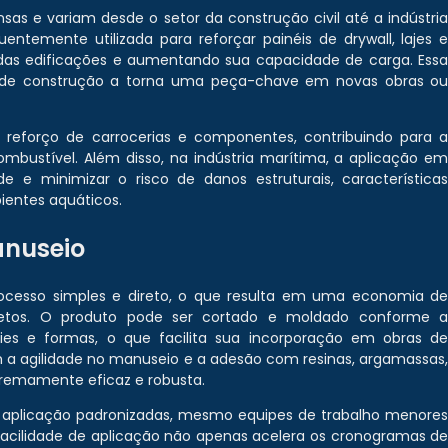
sas e variam desde o setor da construção civil até a indústri
entemente utilizada para reforçar painéis de drywall, lajes 
 das edificações e aumentando sua capacidade de carga. Ess
s de construção a torna uma peça-chave em novas obras o
o reforço de carrocerias e componentes, contribuindo para 
bustível. Além disso, na indústria marítima, a aplicação e
e e minimizar o risco de danos estruturais, característica
ientes aquáticos.
anuseio
cesso simples e direto, o que resulta em uma economia d
etos. O produto pode ser cortado e moldado conforme 
cies e formas, o que facilita sua incorporação em obras d
am a agilidade no manuseio e a adesão com resinas, argamassas
tremamente eficaz e robusta.
aplicação padronizadas, mesmo equipes de trabalho menore
a facilidade de aplicação não apenas acelera os cronogramas d