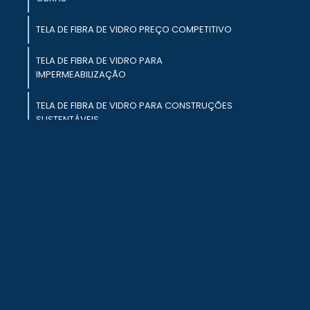
a
e
TELA DE FIBRA DE VIDRO PREÇO COMPETITIVO
a
u
TELA DE FIBRA DE VIDRO PARA
IMPERMEABILIZAÇÃO
a
TELA DE FIBRA DE VIDRO PARA CONSTRUÇÕES
m
SUSTENTÁVEIS
s
TELA DE FIBRA DE VIDRO RESISTÊNCIA ALTA
URGENTE TELA DE FIBRA DE VIDRO
e
MEMBRANA IMPERMEABILIZANTE PARA
a
PROTEÇÃO ESTRUTURAL
e
,
IMPERMEABILIZAÇÃO DE LAJES PARA
PROTEÇÃO DE ESTRUTURAS
s
e