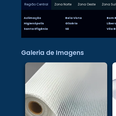
Região Central
Zona Norte
Zona Oeste
Zona Sul
Aclimação
Bela Vista
Bom R
Higienópolis
Glicério
Libe
Santa Efigênia
Sé
Vila 
Galeria de Imagens