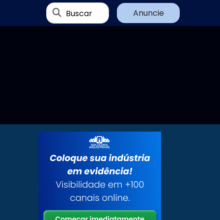
Buscar
Anuncie
e
e
m
a