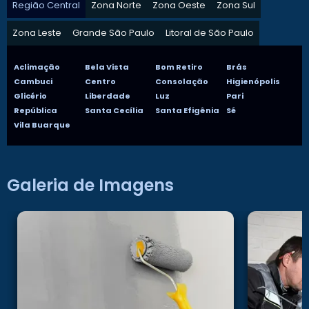
Região Central
Zona Norte
Zona Oeste
Zona Sul
Zona Leste
Grande São Paulo
Litoral de São Paulo
Aclimação
Bela Vista
Bom Retiro
Brás
Cambuci
Centro
Consolação
Higienópolis
Glicério
Liberdade
Luz
Pari
República
Santa Cecília
Santa Efigênia
Sé
Vila Buarque
Galeria de Imagens