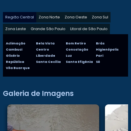
Região Central
Zona Norte
Zona Oeste
Zona Sul
Zona Leste
Grande São Paulo
Litoral de São Paulo
Aclimação
Bela Vista
Bom Retiro
Brás
Cambuci
Centro
Consolação
Higienópolis
Glicério
Liberdade
Luz
Pari
República
Santa Cecília
Santa Efigênia
Sé
Vila Buarque
Galeria de Imagens