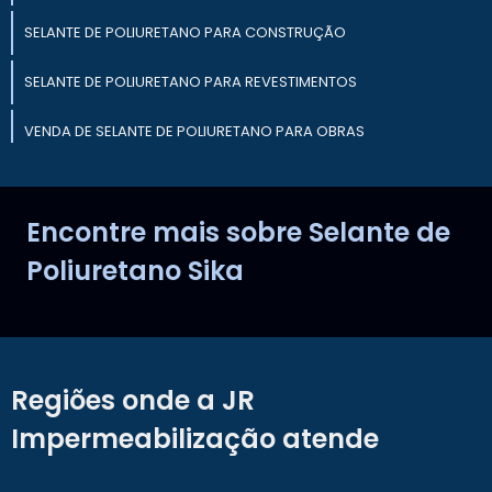
SELANTE DE POLIURETANO PARA CONSTRUÇÃO
SELANTE DE POLIURETANO PARA REVESTIMENTOS
VENDA DE SELANTE DE POLIURETANO PARA OBRAS
SELANTE DE POLIURETANO PARA IMPERMEABILIZAÇÃO
Encontre mais sobre Selante de
SELANTE DE POLIURETANO PARA APLICAÇÕES EXTERNAS
Poliuretano Sika
Regiões onde a JR
Impermeabilização atende