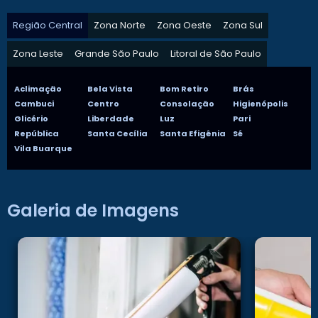
Região Central
Zona Norte
Zona Oeste
Zona Sul
Zona Leste
Grande São Paulo
Litoral de São Paulo
Aclimação
Bela Vista
Bom Retiro
Brás
Cambuci
Centro
Consolação
Higienópolis
Glicério
Liberdade
Luz
Pari
República
Santa Cecília
Santa Efigênia
Sé
Vila Buarque
Galeria de Imagens