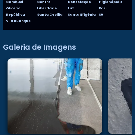
Cambuci
Centro
Consolação
Higienópolis
Glicério
Liberdade
Luz
Pari
República
Santa Cecília
Santa Efigênia
Sé
Vila Buarque
Galeria de Imagens