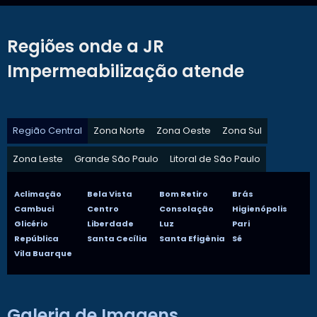
Regiões onde a JR
Impermeabilização atende
Região Central
Zona Norte
Zona Oeste
Zona Sul
Zona Leste
Grande São Paulo
Litoral de São Paulo
Aclimação
Bela Vista
Bom Retiro
Brás
Cambuci
Centro
Consolação
Higienópolis
Glicério
Liberdade
Luz
Pari
República
Santa Cecília
Santa Efigênia
Sé
Vila Buarque
Galeria de Imagens