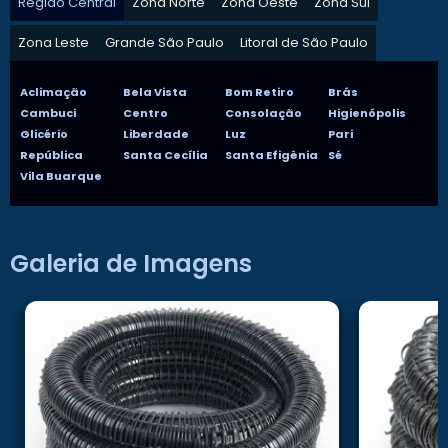
Região Central
Zona Norte
Zona Oeste
Zona Sul
Zona Leste
Grande São Paulo
Litoral de São Paulo
Aclimação
Bela Vista
Bom Retiro
Brás
Cambuci
Centro
Consolação
Higienópolis
Glicério
Liberdade
Luz
Pari
República
Santa Cecília
Santa Efigênia
Sé
Vila Buarque
Galeria de Imagens