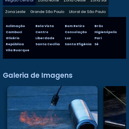
Região Central
Zona Norte
Zona Oeste
Zona Sul
Zona Leste
Grande São Paulo
Litoral de São Paulo
Aclimação
Bela Vista
Bom Retiro
Brás
Cambuci
Centro
Consolação
Higienópolis
Glicério
Liberdade
Luz
Pari
República
Santa Cecília
Santa Efigênia
Sé
Vila Buarque
Galeria de Imagens