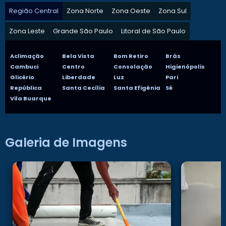
Região Central
Zona Norte
Zona Oeste
Zona Sul
Zona Leste
Grande São Paulo
Litoral de São Paulo
Aclimação
Bela Vista
Bom Retiro
Brás
Cambuci
Centro
Consolação
Higienópolis
Glicério
Liberdade
Luz
Pari
República
Santa Cecília
Santa Efigênia
Sé
Vila Buarque
Galeria de Imagens