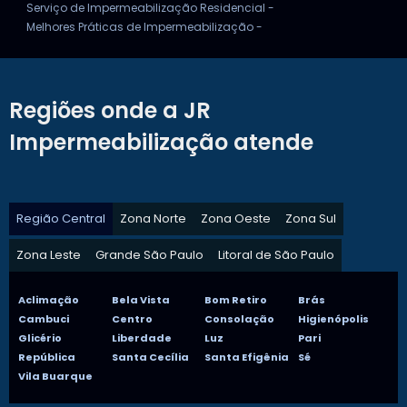
Serviço de Impermeabilização Residencial -
Melhores Práticas de Impermeabilização -
Regiões onde a JR
Impermeabilização atende
Região Central
Zona Norte
Zona Oeste
Zona Sul
Zona Leste
Grande São Paulo
Litoral de São Paulo
Aclimação
Bela Vista
Bom Retiro
Brás
Cambuci
Centro
Consolação
Higienópolis
Glicério
Liberdade
Luz
Pari
República
Santa Cecília
Santa Efigênia
Sé
Vila Buarque