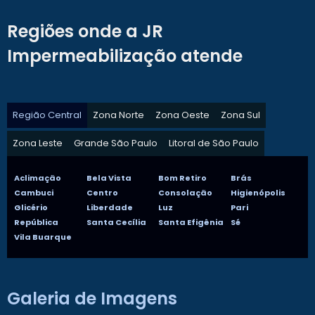
Regiões onde a JR
Impermeabilização atende
Região Central
Zona Norte
Zona Oeste
Zona Sul
Zona Leste
Grande São Paulo
Litoral de São Paulo
Aclimação
Bela Vista
Bom Retiro
Brás
Cambuci
Centro
Consolação
Higienópolis
Glicério
Liberdade
Luz
Pari
República
Santa Cecília
Santa Efigênia
Sé
Vila Buarque
Galeria de Imagens