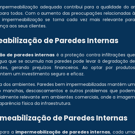
impermeabilização adequada contribui para a qualidade do a
para todos. Com o aumento das preocupações relacionadas 
 impermeabilização se torna cada vez mais relevante par
ça aos seus clientes.
abilização de Paredes Internas
ão de paredes internas
é a proteção contra infiltrações qu
 água que se acumula nas paredes pode levar à degradação d
es, gerando prejuízos financeiros. Ao optar por produto
antem um investimento seguro e eficaz.
tica dos ambientes. Paredes bem impermeabilizadas mantêm u
o manchas, descascamentos e outros problemas que pode
cialmente relevante em ambientes comerciais, onde a image
arência física da infraestrutura.
meabilização de Paredes Internas
 para a
impermeabilização de paredes internas
, cada um