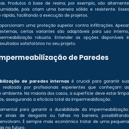
cas. Produtos à base de resina, por exemplo, são altament
midade, pois criam uma barreira sólida e resistente. Esse
rápida, facilitando a execução de projetos.
roporcionam uma proteção superior contra infiltrações. Apesa
rnas, certas variantes são adaptáveis para uso interno
meabilização robusta. Entender as opções disponíveis 
sultados satisfatórios no seu projeto.
Impermeabilização de Paredes
ilização de paredes internas
é crucial para garantir su
 realizada por profissionais experientes que conheçam a
 ambiente. Na maioria dos casos, a superfície deve estar limp
, assegurando a eficácia total da impermeabilização.
mental para garantir a durabilidade da impermeabilização
r sinais de desgaste ou falhas na barreira, possibilitand
esenvolvam. É sempre mais econômico tratar de uma pequen
is no futuro.