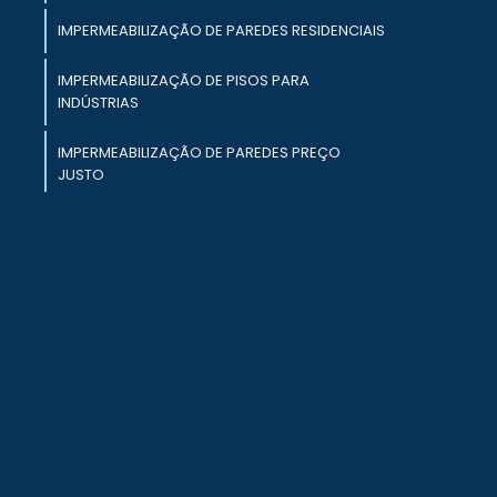
e
IMPERMEABILIZAÇÃO DE PAREDES RESIDENCIAIS
s
IMPERMEABILIZAÇÃO DE PISOS PARA
r
INDÚSTRIAS
,
é
IMPERMEABILIZAÇÃO DE PAREDES PREÇO
JUSTO
IMPERMEABILIZAÇÃO DE PISOS PARA INDÚSTRIA
IMPERMEABILIZAÇÃO DE LAJES TÉCNICAS
MODERNAS
a
s
IMPERMEABILIZAÇÃO EM PRÉDIOS COMERCIAIS
a
.
o
a