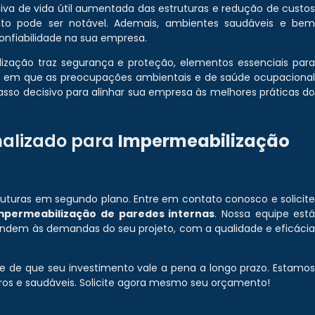
iva de vida útil aumentada das estruturas e redução de custo
to pode ser notável. Ademais, ambientes saudáveis e be
nfiabilidade na sua empresa.
ização traz segurança e proteção, elementos essenciais par
s em que as preocupações ambientais e de saúde ocupaciona
sso decisivo para alinhar sua empresa às melhores práticas d
nalizado para
Impermeabilização
truturas em segundo plano. Entre em contato conosco e solicit
mpermeabilização de paredes internas
. Nossa equipe est
endem às demandas do seu projeto, com a qualidade e eficáci
se de que seu investimento vale a pena a longo prazo. Estamo
uros e saudáveis. Solicite agora mesmo seu orçamento!