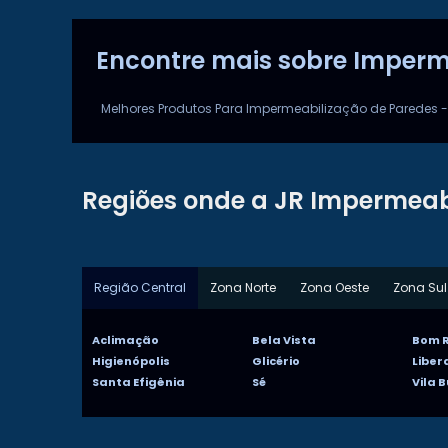
Encontre mais sobre Imperm
Melhores Produtos Para Impermeabilização de Paredes -
Regiões onde a JR Impermeab
Região Central
Zona Norte
Zona Oeste
Zona Sul
Aclimação
Bela Vista
Bom R
Higienópolis
Glicério
Libe
Santa Efigênia
Sé
Vila 