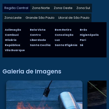
Região Central
Zona Norte
Zona Oeste
Zona Sul
Zona Leste
Grande São Paulo
Litoral de São Paulo
Aclimação
Bela Vista
Bom Retiro
Brás
Cambuci
Centro
Consolação
Higienópolis
Glicério
Liberdade
Luz
Pari
República
Santa Cecília
Santa Efigênia
Sé
Vila Buarque
Galeria de Imagens