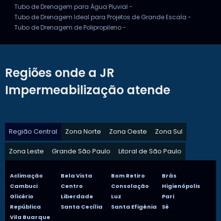
Tubo de Drenagem para Água Pluvial -
Tubo de Drenagem Ideal para Projetos de Grande Escala -
Tubo de Drenagem de Polipropileno -
Regiões onde a JR
Impermeabilização atende
Região Central
Zona Norte
Zona Oeste
Zona Sul
Zona Leste
Grande São Paulo
Litoral de São Paulo
Aclimação
Bela Vista
Bom Retiro
Brás
Cambuci
Centro
Consolação
Higienópolis
Glicério
Liberdade
Luz
Pari
República
Santa Cecília
Santa Efigênia
Sé
Vila Buarque